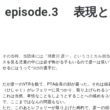
episode.3 表現
その当時、当団体には「球磨川 彦一」というコミカル担
スを見る児童の中には必ず怖がる子もいるので彦一は笑い
せるにはうってつけの選手だ。
だが彦一のVTRを観て、PTA会長の顔が曇った。
それは凶
（ひしゃく）がレフェリーに見つかり、取り上げられるシ
これは当然、卑怯なことをしようとすることへの戒めをユ
で、ここまではなんの問題もない。
ただ、このあとレフェリーが取り上げた柄杓で、彦一の頭