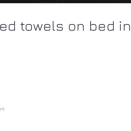
red towels on bed i
ent